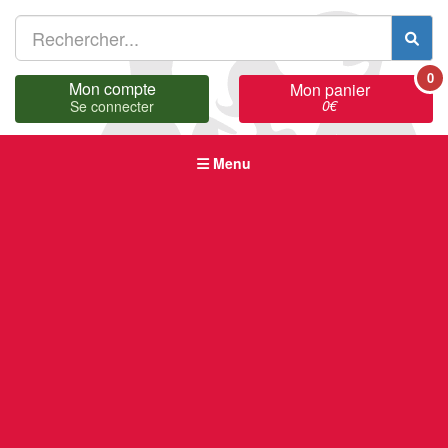
0
Mon compte
Mon panier
0
€
Se connecter
Menu