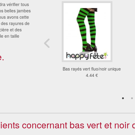
ra vérifier tous
vos belles jambes
ous avons cette
 des rayures de
cière et des
e en taille
.
s dessins de chauves
Bas rayés vert fluo/noir unique
ouris blanches
4.44 €
6.51 €
lients concernant bas vert et noir 