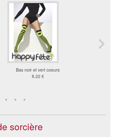
Bas noir et vert coeurs
Collants fluo vert no
8.22 €
6.43 €
de sorcière