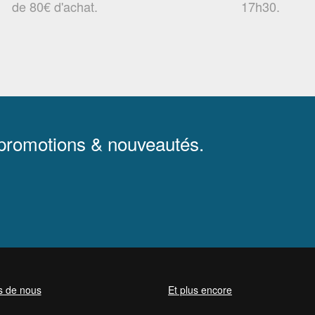
de 80€ d'achat.
17h30.
 promotions & nouveautés.
s de nous
Et plus encore