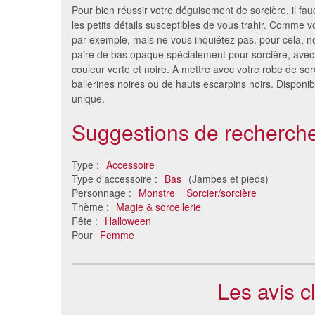
Pour bien réussir votre déguisement de sorcière, il faud
les petits détails susceptibles de vous trahir. Comme 
par exemple, mais ne vous inquiétez pas, pour cela, n
paire de bas opaque spécialement pour sorcière, avec
couleur verte et noire. A mettre avec votre robe de sor
ballerines noires ou de hauts escarpins noirs. Disponibl
unique.
Suggestions de recherche
Bas filet noir avec noeud
Bas noir
Type :
Accessoire
camouflage
s
Type d'accessoire :
Bas
(Jambes et pieds)
8.74 €
Personnage :
Monstre
Sorcier/sorcière
Thème :
Magie & sorcellerie
Fête :
Halloween
Pour
Femme
Les avis c