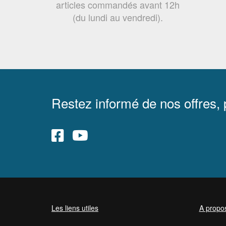
articles commandés avant 12h
(du lundi au vendredi).
Restez informé de nos offres,
Les liens utiles
A propo