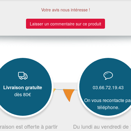
Votre avis nous intéresse !
Laisser un commentaire sur ce produit
Livraison gratuite
03.66.72.19.43
dès 80€
On vous recontacte pa
téléphone.
vraison est offerte à partir
Du lundi au vendredi de