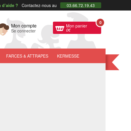
 d’aide ?
Contactez-nous au
03.66.72.19.43
0
Mon compte
Mon panier
0
€
Se connecter
FARCES
& ATTRAPES
KERMESSE