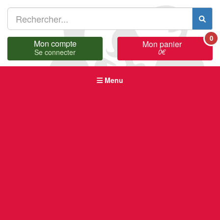
0
Mon compte
Mon panier
0
€
Se connecter
Menu