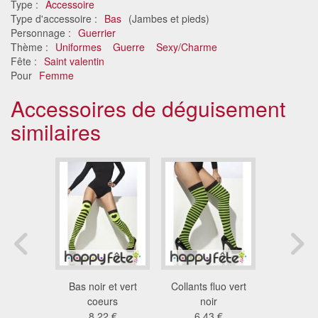
Type :
Accessoire
Type d'accessoire :
Bas
(Jambes et pieds)
Personnage :
Guerrier
Thème :
Uniformes
Guerre
Sexy/Charme
Fête :
Saint valentin
Pour
Femme
Accessoires de déguisement
similaires
lles noirs
Bas noir et vert
Collants fluo vert
Bas vert e
lles
coeurs
noir
sorc
9 €
8.22 €
6.43 €
6.6