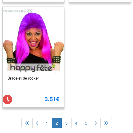
Bracelet de rocker
3.51€
1
2
3
4
5