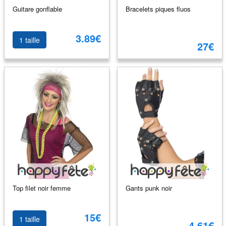
Guitare gonflable
Bracelets piques fluos
3.89€
1 taille
27€
Top filet noir femme
Gants punk noir
15€
1 taille
4.61€