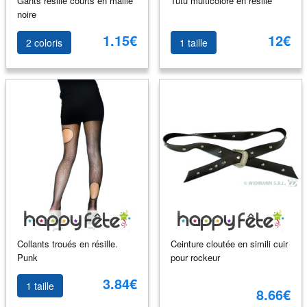
Gants résille courts en maille
Tutu multicolore en résille
noire
1.15€
12€
2 coloris
1 taille
Collants troués en résille.
Ceinture cloutée en simili cuir
Punk
pour rockeur
3.84€
1 taille
8.66€