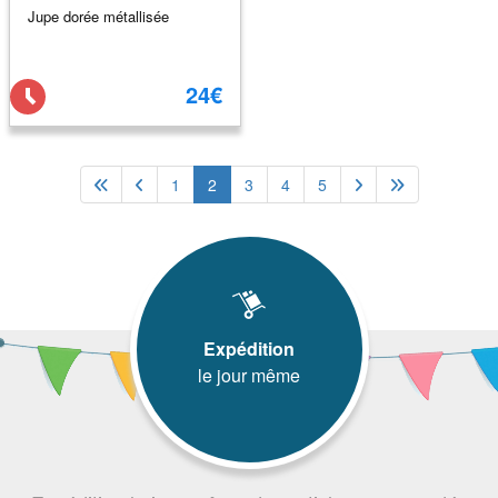
Jupe dorée métallisée
24€
1
2
3
4
5
Expédition
le jour même