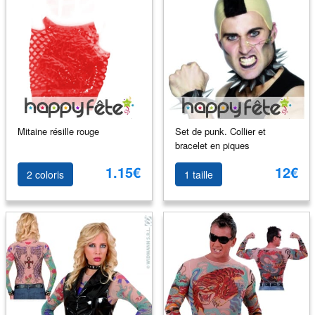
Mitaine résille rouge
Set de punk. Collier et
bracelet en piques
1.15€
12€
2 coloris
1 taille