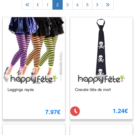
1
2
3
4
5
Leggings rayés
Cravate tête de mort
1.24€
7.97€