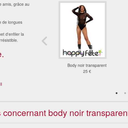
e amis, grâce au
ue de longues
t d'enfiler la
résistible.
.
ir transparent avec
Body noir transparent
flammes
25 €
32 €
ll
s concernant body noir transparen