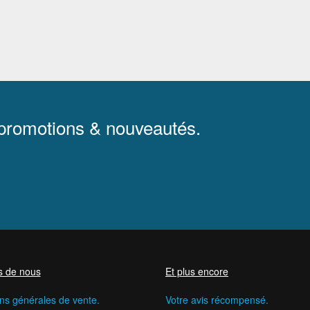
 promotions & nouveautés.
s de nous
Et plus encore
ns générales de vente.
Votre avis récompensé.