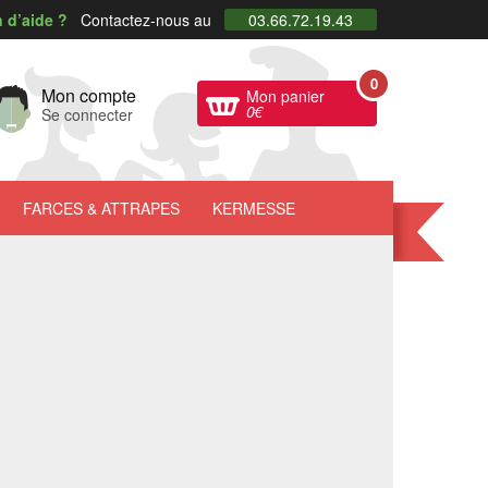
 d’aide ?
Contactez-nous au
03.66.72.19.43
0
Mon compte
Mon panier
0
€
Se connecter
FARCES
& ATTRAPES
KERMESSE