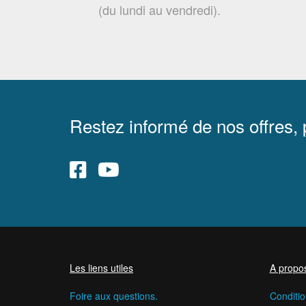
(du lundi au vendredi).
Restez informé de nos offres,
Les liens utiles
A propo
Foire aux questions.
Conditio