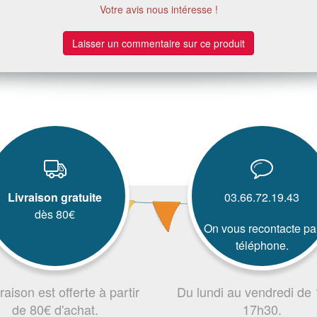
Votre avis nous intéresse !
Laisser un commentaire sur ce produit
Livraison gratuite
03.66.72.19.43
dès 80€
On vous recontacte pa
téléphone.
vraison est offerte à partir
Du lundi au vendredi de
de 80€ d'achat.
17h30.