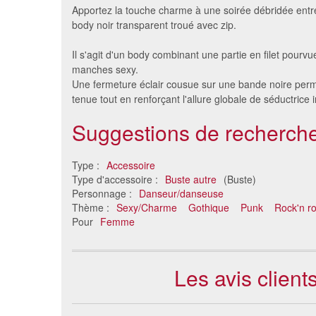
Apportez la touche charme à une soirée débridée entr
body noir transparent troué avec zip.
Il s'agit d'un body combinant une partie en filet pourv
manches sexy.
Une fermeture éclair cousue sur une bande noire perme
tenue tout en renforçant l'allure globale de séductrice ir
Suggestions de recherche
Body noir tailladé sans
Body no
Type :
Accessoire
manches
Type d'accessoire :
Buste autre
(Buste)
24 €
Personnage :
Danseur/danseuse
Thème :
Sexy/Charme
Gothique
Punk
Rock'n ro
Pour
Femme
Les avis client