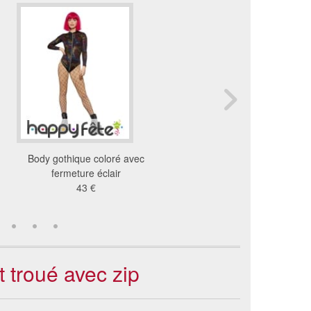
Body gothique coloré avec
Body transparent noir
fermeture éclair
manches longues
43 €
24 €
t troué avec zip