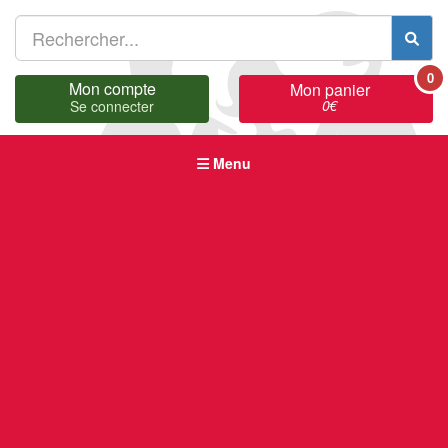
0
Mon compte
Mon panier
0
€
Se connecter
Menu