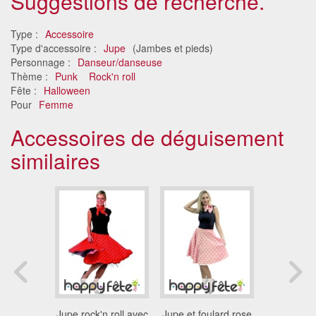
Suggestions de recherche.
Type :
Accessoire
Type d'accessoire :
Jupe
(Jambes et pieds)
Personnage :
Danseur/danseuse
Thème :
Punk
Rock'n roll
Fête :
Halloween
Pour
Femme
Accessoires de déguisement
similaires
e orange à
Jupe rock'n roll avec
Jupe et foulard rose
Set fée mu