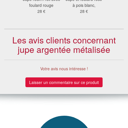
nts
foulard rouge
à pois blanc,
pour e
 €
28 €
28 €
8.3
Les avis clients concernant
jupe argentée métalisée
Votre avis nous intéresse !
Laisser un commentaire sur ce produit