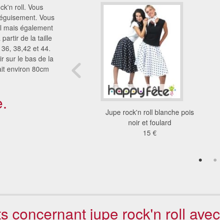
k'n roll. Vous
déguisement. Vous
ll mais également
artir de la taille
 36, 38,42 et 44.
r sur le bas de la
ait environ 80cm
.
lice et noeud pour
Jupe rock'n roll blanche pois
cheveux
noir et foulard
25 €
15 €
ts concernant jupe rock'n roll ave