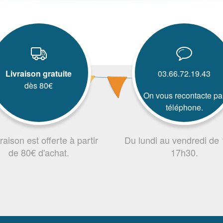
Livraison gratuite
03.66.72.19.43
dès 80€
On vous recontacte pa
téléphone.
vraison est offerte à partir
Du lundi au vendredi de
de 80€ d'achat.
17h30.