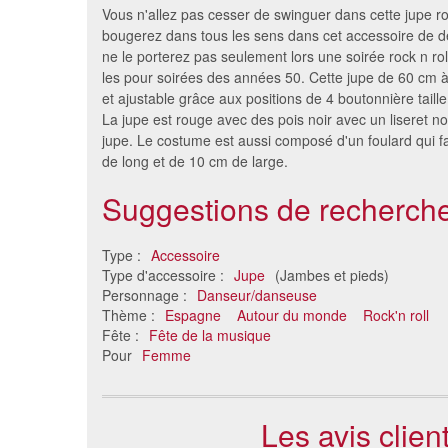
Vous n'allez pas cesser de swinguer dans cette jupe roc
bougerez dans tous les sens dans cet accessoire de 
ne le porterez pas seulement lors une soirée rock n ro
les pour soirées des années 50. Cette jupe de 60 cm à p
et ajustable grâce aux positions de 4 boutonnière taille
La jupe est rouge avec des pois noir avec un liseret noi
jupe. Le costume est aussi composé d'un foulard qui f
de long et de 10 cm de large.
Suggestions de recherche
Petite jupe rose fluo à volants
Jupe A
13 €
Type :
Accessoire
Type d'accessoire :
Jupe
(Jambes et pieds)
Personnage :
Danseur/danseuse
Thème :
Espagne
Autour du monde
Rock'n roll
Fête :
Fête de la musique
Pour
Femme
Les avis clien