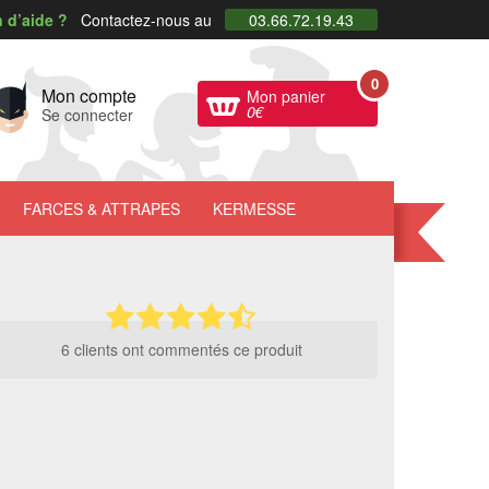
 d’aide ?
Contactez-nous au
03.66.72.19.43
0
Mon compte
Mon panier
0
€
Se connecter
FARCES
& ATTRAPES
KERMESSE
6 clients ont commentés ce produit