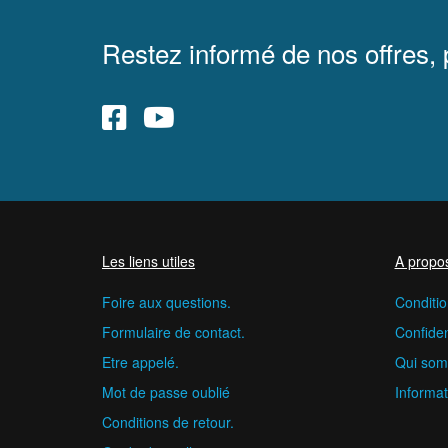
Restez informé de nos offres,
Les liens utiles
A propo
Foire aux questions.
Conditio
Formulaire de contact.
Confident
Etre appelé.
Qui som
Mot de passe oublié
Informat
Conditions de retour.