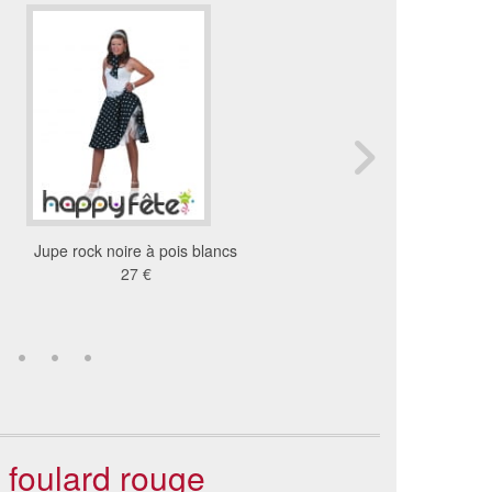
Jupe rock noire à pois blancs
Jupe blanche rock'n rol
27 €
foulard a pois noir
28 €
c foulard rouge