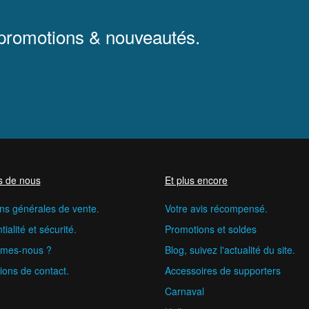
 promotions & nouveautés.
s de nous
Et plus encore
ns générales de vente.
Votre avis récompensé.
ialité et sécurité.
Promotions et soldes
mes-nous ?
Blog, suivez l'actualité du site.
ions de contact.
Accessoires de supporters
Carnaval