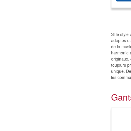
Si le styl
adeptes ou
de la musi
harmonie a
originaux,
toujours p
unique. De
les comma
Gant