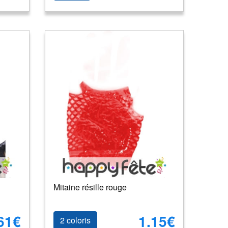
Mitaine résille rouge
61€
1.15€
2 coloris