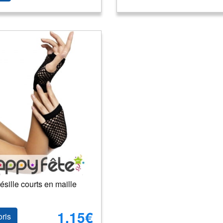
ésille courts en maille
1.15€
oris