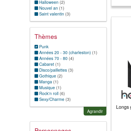
Halloween
(
2
)
Nouvel an
(
1
)
Saint valentin
(
3
)
Thèmes
Punk
Années 20 - 30 (charleston)
(
1
)
Années 70 - 80
(
4
)
Cabaret
(
1
)
Disco/paillettes
(
3
)
Gothique
(
2
)
Manga
(
1
)
Musique
(
1
)
Rock'n roll
(
6
)
Sexy/Charme
(
3
)
Sport
(
1
)
Longs g
Stars/célébrités
(
1
)
Agrandir
Personnages