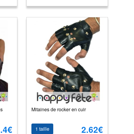
es
Mitaines de rocker en cuir
.4€
2.62€
1 taille