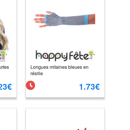
urtes
Longues mitaines bleues en
résille
23€
1.73€