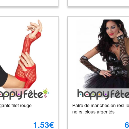
ants filet rouge
Paire de manches en résill
noirs, clous argentés
1.53€
6