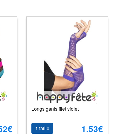
Longs gants filet violet
52€
1.53€
1 taille