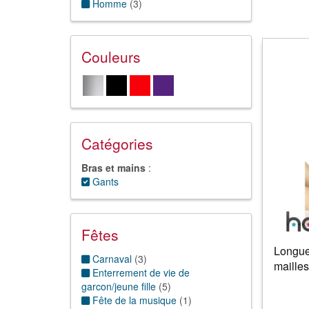
Homme
(
3
)
Couleurs
Catégories
Bras et mains
:
Gants
Fêtes
Longues
Carnaval
(
3
)
mailles
Enterrement de vie de
garcon/jeune fille
(
5
)
Fête de la musique
(
1
)