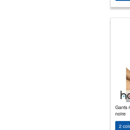
Gants r
noire
2 col