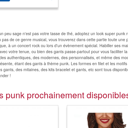
e un peu sage n'est pas votre tasse de thé, adoptez un look super punk 
 pas de ce genre musical, vous trouverez dans cette partie toute une pa
que, à un concert rock ou lors d'un évènement spécial. Habiller ses main
vec votre tenue, ou bien des gants passe-partout pour vous faciliter la
 des authentiques, des modernes, des personnalisés, et même des modè
résente, étant des gants à thème punk. Les formes en filet et les motifs
s gants, des mitaines, des kits bracelet et gants, etc sont tous disponi
nder !
s punk prochainement disponible