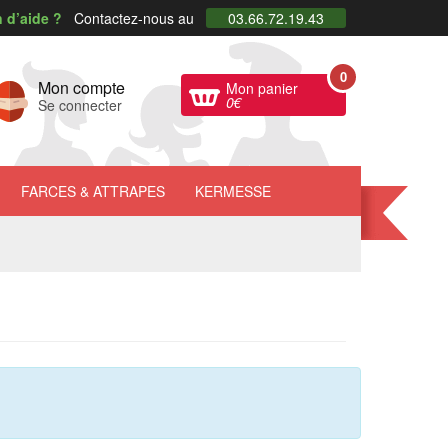
 d’aide ?
Contactez-nous au
03.66.72.19.43
0
Mon compte
Mon panier
0
€
Se connecter
FARCES
& ATTRAPES
KERMESSE