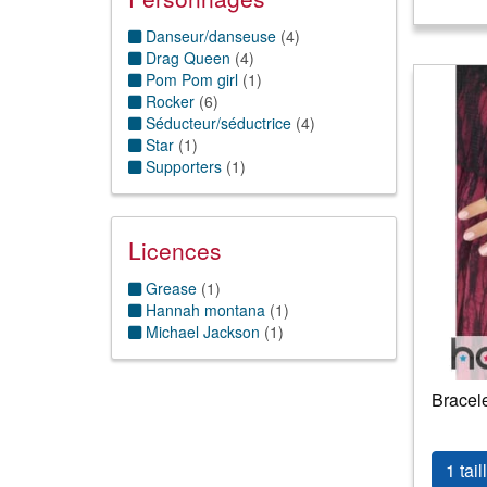
Danseur/danseuse
(
4
)
Drag Queen
(
4
)
Pom Pom girl
(
1
)
Rocker
(
6
)
Séducteur/séductrice
(
4
)
Star
(
1
)
Supporters
(
1
)
Licences
Grease
(
1
)
Hannah montana
(
1
)
Michael Jackson
(
1
)
Bracel
1 tail