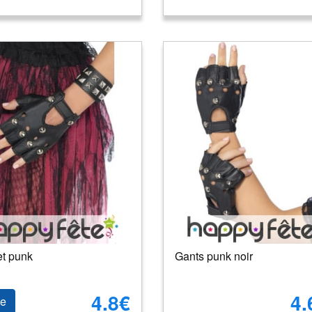
et punk
Gants punk noir
4.8€
4.
le