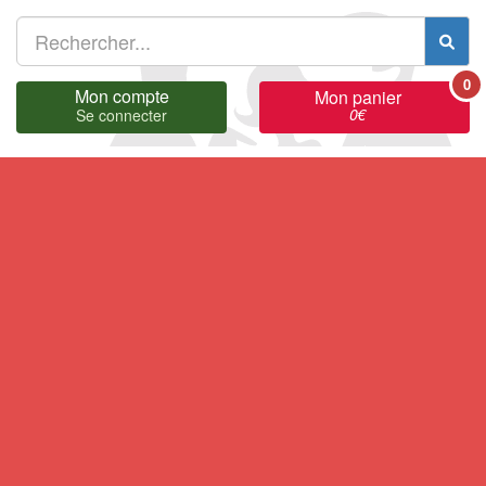
0
Mon compte
Mon panier
0
€
Se connecter