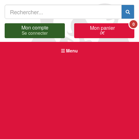
0
Mon compte
Mon panier
0
€
Se connecter
Menu