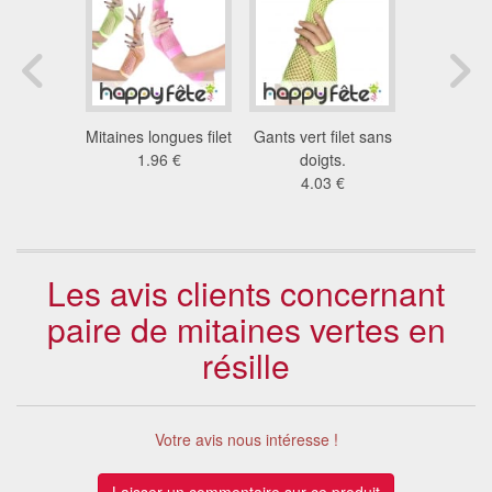
oup garou
Mitaines longues filet
Gants vert filet sans
Mitaines e
 €
1.96 €
doigts.
ver
4.03 €
3.9
Les avis clients concernant
paire de mitaines vertes en
résille
Votre avis nous intéresse !
Laisser un commentaire sur ce produit