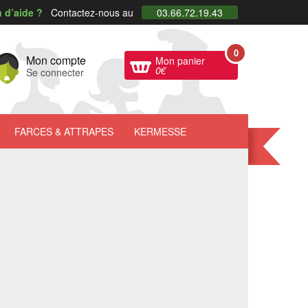
 d’aide ?
Contactez-nous au
03.66.72.19.43
0
Mon compte
Mon panier
0
€
Se connecter
FARCES
& ATTRAPES
KERMESSE