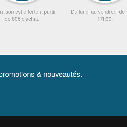
vraison est offerte à partir
Du lundi au vendredi de
de 80€ d'achat.
17h30.
 promotions & nouveautés.