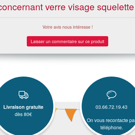
 concernant verre visage squelet
Votre avis nous intéresse !
Laisser un commentaire sur ce produit
Livraison gratuite
03.66.72.19.43
dès 80€
On vous recontacte pa
téléphone.