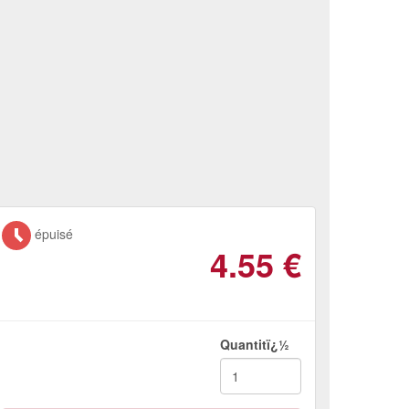
épuisé
4.55
€
Quantitï¿½