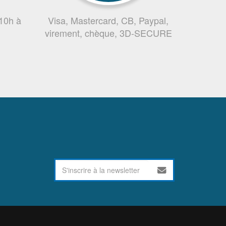
 10h à
Visa, Mastercard, CB, Paypal,
virement, chèque, 3D-SECURE