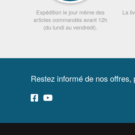
Expédition le jour même des
La li
articles commandés avant 12h
(du lundi au vendredi).
Restez informé de nos offres,