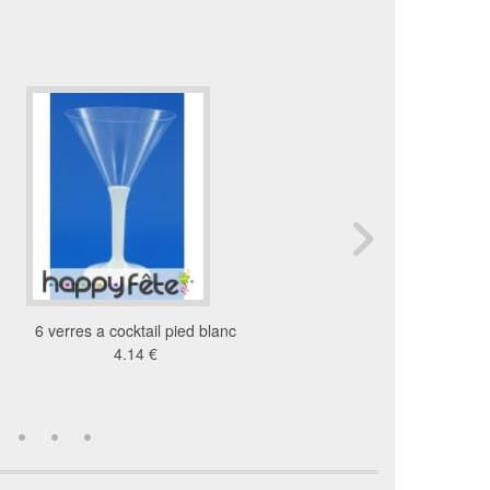
6 verres a cocktail pied blanc
2 Flutes led lumineu
4.14 €
15 €