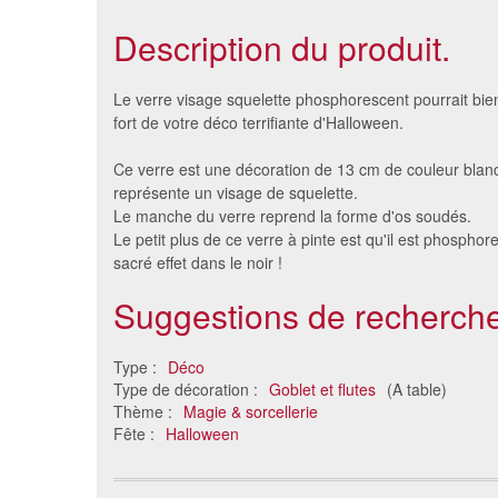
Description du produit.
Le verre visage squelette phosphorescent pourrait bien
fort de votre déco terrifiante d'Halloween.
Ce verre est une décoration de 13 cm de couleur blanc
représente un visage de squelette.
Le manche du verre reprend la forme d'os soudés.
Le petit plus de ce verre à pinte est qu'il est phosphor
sacré effet dans le noir !
Suggestions de recherche
50 gobelets 20 cl
Tasse
biodégradable
Type :
Déco
18 €
Type de décoration :
Goblet et flutes
(A table)
Thème :
Magie & sorcellerie
Fête :
Halloween