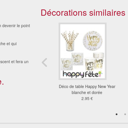
Décorations similaires
 devenir le point
he et qui
escent et fera un
.
 a cafe marron et
Déco de table Happy New Year
blanche
blanche et dorée
5.13 €
2.95 €