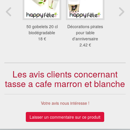
 cocktail
50 gobelets 20 cl
Décorations pirates
Grands g
blanc
biodégradable
pour table
bla
4 €
18 €
d'anniversaire
8.7
2.42 €
Les avis clients concernant
tasse a cafe marron et blanche
Votre avis nous intéresse !
Laisser un commentaire sur ce produit