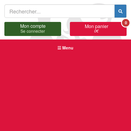
0
Mon compte
Mon panier
0
€
Se connecter
Menu