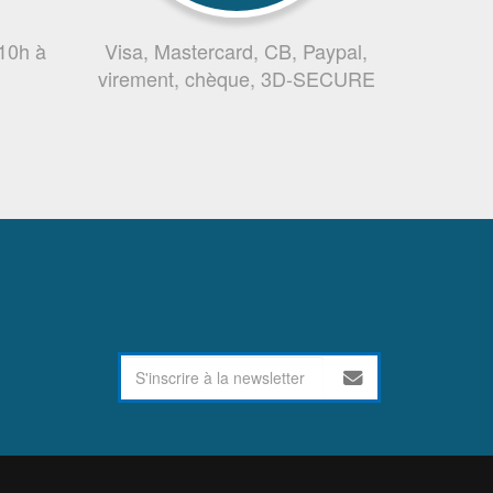
 10h à
Visa, Mastercard, CB, Paypal,
virement, chèque, 3D-SECURE