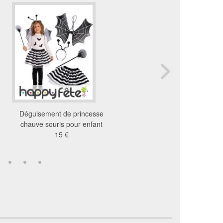
Déguisement de princesse
Set abeille avec ailes et
chauve souris pour enfant
tete
15 €
4.36 €