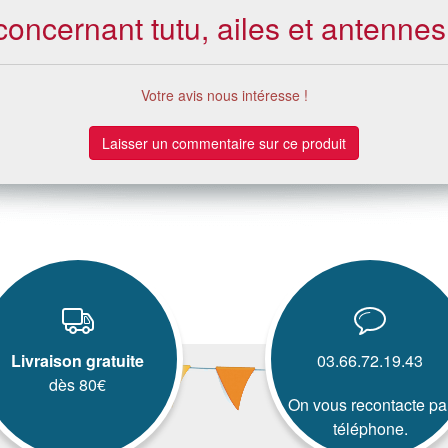
concernant tutu, ailes et antennes
Votre avis nous intéresse !
Laisser un commentaire sur ce produit
Livraison gratuite
03.66.72.19.43
dès 80€
On vous recontacte pa
téléphone.