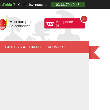
 d’aide ?
Contactez-nous au
03.66.72.19.43
0
Mon compte
Mon panier
0
€
Se connecter
FARCES
& ATTRAPES
KERMESSE