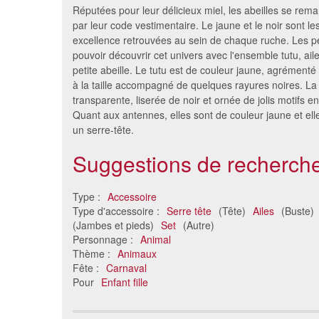
Réputées pour leur délicieux miel, les abeilles se rem
par leur code vestimentaire. Le jaune et le noir sont le
excellence retrouvées au sein de chaque ruche. Les peti
pouvoir découvrir cet univers avec l'ensemble tutu, ai
petite abeille. Le tutu est de couleur jaune, agrémenté
à la taille accompagné de quelques rayures noires. La p
transparente, liserée de noir et ornée de jolis motifs 
Quant aux antennes, elles sont de couleur jaune et elle
un serre-tête.
Suggestions de recherche
Kit de fée araignée pour enfant
Set coc
14 €
Type :
Accessoire
Type d'accessoire :
Serre tête
(Tête)
Ailes
(Buste)
(Jambes et pieds)
Set
(Autre)
Personnage :
Animal
Thème :
Animaux
Fête :
Carnaval
Pour
Enfant fille