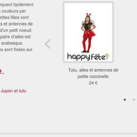
arquent facilement
s couleurs par
tes filles vont
les et antennes de
 d'un petit noeud
aire d'ailes est
en arabesque.
s sont fixées sur
.
cinelle pour adulte
Tutu, ailes et antennes de
3.97 €
petite coccinelle
24 €
Jupon et tutu