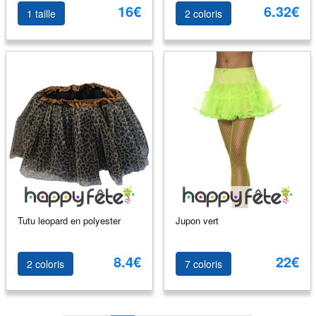
16€
6.32€
1 taille
2 coloris
Tutu leopard en polyester
Jupon vert
8.4€
22€
2 coloris
7 coloris