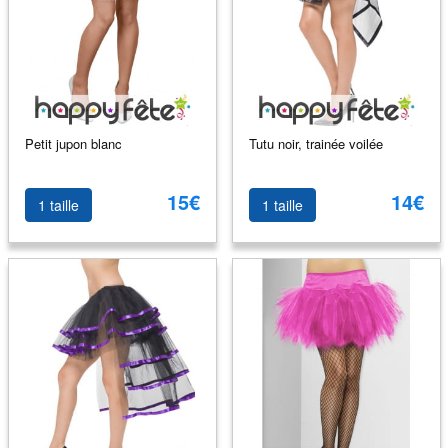
Petit jupon blanc
Tutu noir, trainée voilée
15€
14€
1 taille
1 taille