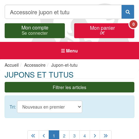
0
Mon compte
Mon panier
0
€
Se connecter
Menu
Accueil
Accessoire
Jupon-et-tutu
JUPONS ET TUTUS
Filtrer les articles
Tri:
1
2
3
4