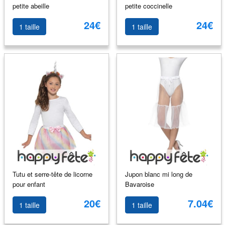
petite abeille
petite coccinelle
24€
24€
1 taille
1 taille
Tutu et serre-tête de licorne
Jupon blanc mi long de
pour enfant
Bavaroise
20€
7.04€
1 taille
1 taille