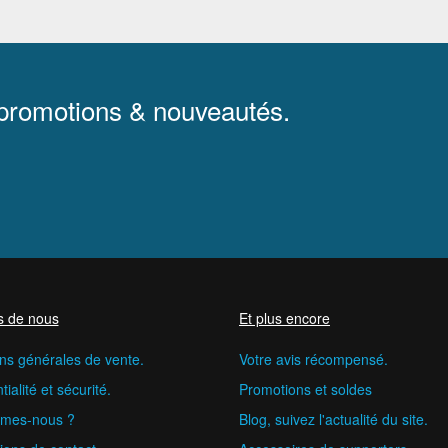
 promotions & nouveautés.
s de nous
Et plus encore
ns générales de vente.
Votre avis récompensé.
ialité et sécurité.
Promotions et soldes
mes-nous ?
Blog, suivez l'actualité du site.