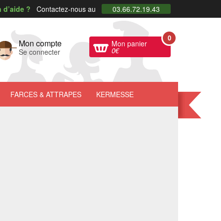
 d’aide ?
Contactez-nous au
03.66.72.19.43
0
Mon compte
Mon panier
0
€
Se connecter
FARCES
& ATTRAPES
KERMESSE