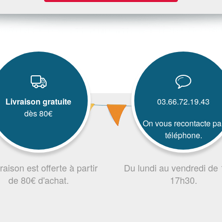
Livraison gratuite
03.66.72.19.43
dès 80€
On vous recontacte pa
téléphone.
vraison est offerte à partir
Du lundi au vendredi de
de 80€ d'achat.
17h30.