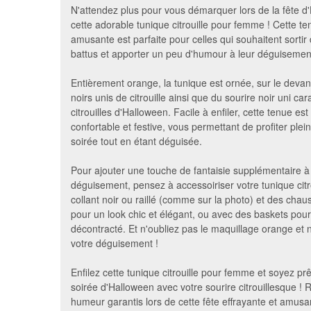
N'attendez plus pour vous démarquer lors de la fête 
cette adorable tunique citrouille pour femme ! Cette te
amusante est parfaite pour celles qui souhaitent sortir
battus et apporter un peu d'humour à leur déguisemen
Entièrement orange, la tunique est ornée, sur le deva
noirs unis de citrouille ainsi que du sourire noir uni car
citrouilles d'Halloween. Facile à enfiler, cette tenue est 
confortable et festive, vous permettant de profiter ple
soirée tout en étant déguisée.
Déguisement citrouille orange
Déguisem
Pour ajouter une touche de fantaisie supplémentaire à
et noir
déguisement, pensez à accessoiriser votre tunique citr
39 €
collant noir ou raillé (comme sur la photo) et des chau
pour un look chic et élégant, ou avec des baskets pour
décontracté. Et n'oubliez pas le maquillage orange et n
votre déguisement !
Enfilez cette tunique citrouille pour femme et soyez prêt
soirée d'Halloween avec votre sourire citrouillesque ! 
humeur garantis lors de cette fête effrayante et amusa