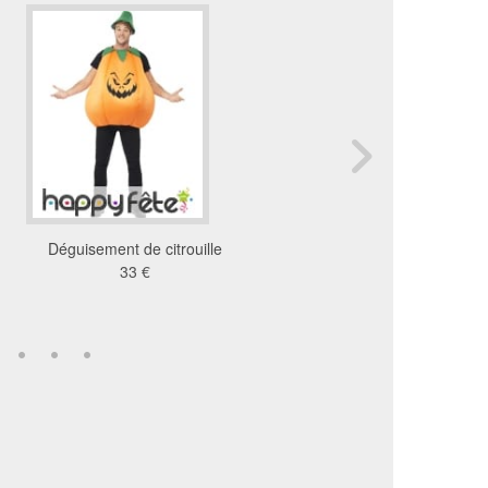
Déguisement de citrouille
Mascotte citrouille
33 €
738 €