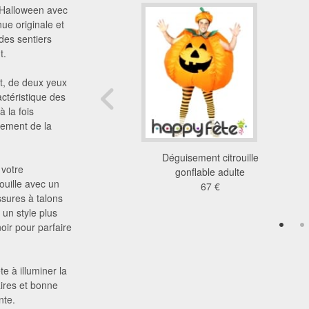
d'Halloween avec
nue originale et
 des sentiers
t.
nt, de deux yeux
actéristique des
à la fois
inement de la
ent de potiron sexy
Déguisement citrouille
 votre
51 €
gonflable adulte
ouille avec un
67 €
ssures à talons
 un style plus
oir pour parfaire
e à illuminer la
Rires et bonne
nte.