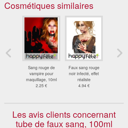
Cosmétiques similaires
gel faux
Sang rouge de
Faux sang rouge
Gelules 
 10ml
vampire pour
noir infecté, effet
liqu
7 €
maquillage, 10ml
réaliste
2.4
2.25 €
4.94 €
Les avis clients concernant
tube de faux sang, 100ml