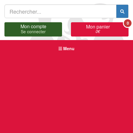
0
Mon compte
Mon panier
0
€
Se connecter
Menu