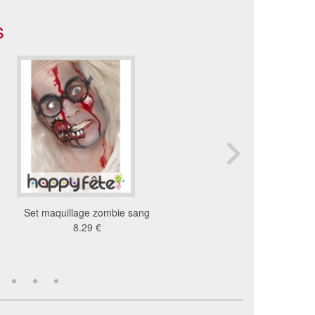
s
Set maquillage zombie sang
Sang latex liquide ext
8.29 €
translucide
79 €