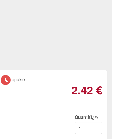
épuisé
2.42
€
Quantitï¿½