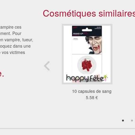
Cosmétiques similaire
 vampire ces
ement. Pour
n vampire, tueur,
croquez dans une
 vos victimes
.
aquillage zombie
10 capsules de sang
8.32 €
5.58 €