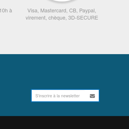
 10h à
Visa, Mastercard, CB, Paypal,
virement, chèque, 3D-SECURE