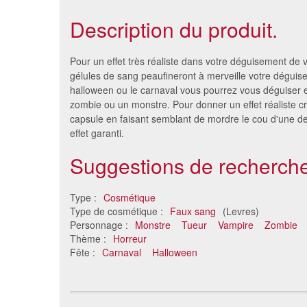
Description du produit.
Pour un effet très réaliste dans votre déguisement de
gélules de sang peaufineront à merveille votre déguis
halloween ou le carnaval vous pourrez vous déguiser e
zombie ou un monstre. Pour donner un effet réaliste 
capsule en faisant semblant de mordre le cou d'une de
effet garanti.
Suggestions de recherche
Type :
Cosmétique
Sang liquide épais externe
Set m
Type de cosmétique :
Faux sang
(Levres)
translucide
Personnage :
Monstre
Tueur
Vampire
Zombie
14 €
Thème :
Horreur
Fête :
Carnaval
Halloween