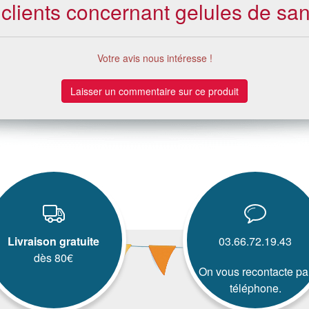
 clients concernant gelules de san
Votre avis nous intéresse !
Laisser un commentaire sur ce produit
Livraison gratuite
03.66.72.19.43
dès 80€
On vous recontacte pa
téléphone.