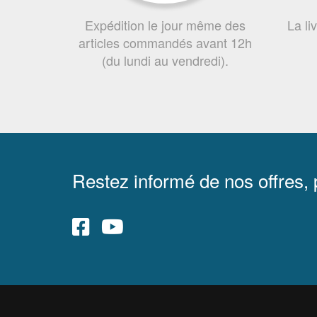
Expédition le jour même des
La li
articles commandés avant 12h
(du lundi au vendredi).
Restez informé de nos offres,