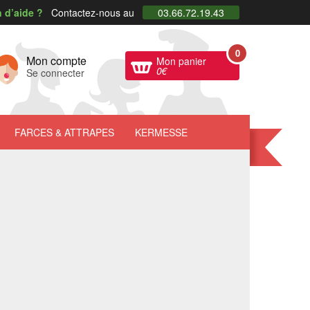
 d’aide ?
Contactez-nous au
03.66.72.19.43
0
Mon compte
Mon panier
0
€
Se connecter
FARCES
& ATTRAPES
KERMESSE