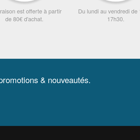
vraison est offerte à partir
Du lundi au vendredi de
de 80€ d'achat.
17h30.
 promotions & nouveautés.