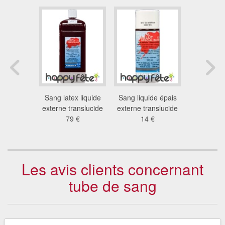
quillage
Sang latex liquide
Sang liquide épais
Set maq
bie
externe translucide
externe translucide
zom
 €
79 €
14 €
8.3
Les avis clients concernant
tube de sang