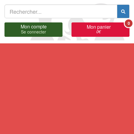
0
Mon compte
Mon panier
0
€
Se connecter