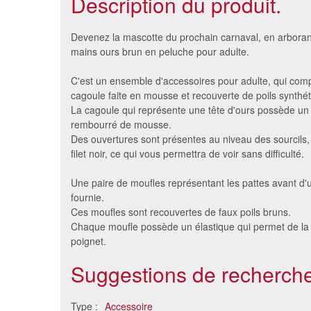
Description du produit.
Devenez la mascotte du prochain carnaval, en arborant 
mains ours brun en peluche pour adulte.
C'est un ensemble d'accessoires pour adulte, qui co
cagoule faite en mousse et recouverte de poils synthé
La cagoule qui représente une tête d'ours possède u
rembourré de mousse.
Des ouvertures sont présentes au niveau des sourcils,
filet noir, ce qui vous permettra de voir sans difficulté.
Une paire de moufles représentant les pattes avant d'u
Fausse main en sang avec
Man
fournie.
clou
Ces moufles sont recouvertes de faux poils bruns.
6.87 €
Chaque moufle possède un élastique qui permet de la 
poignet.
Suggestions de recherche
Type :
Accessoire