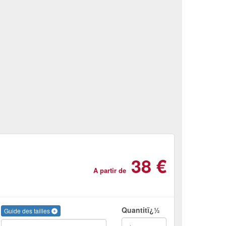
38 €
A partir de
Quantitï¿½
Guide des tailles