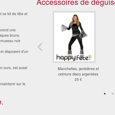
Accessoires de déguis
ce kit de tête et
mprend une
tiques bruns.
n museau noir
 et disposent d'un
n ours, est aussi
ches tatouages
Manchettes, jambières et
6.07 €
ceinture disco argentées
25 €
maintenir sur le
.