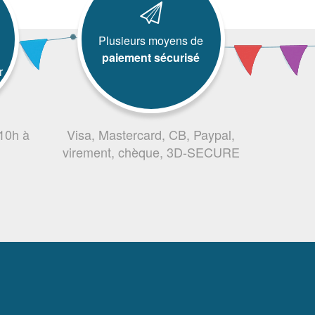
Plusieurs moyens de
paiement sécurisé
r
 10h à
Visa, Mastercard, CB, Paypal,
virement, chèque, 3D-SECURE