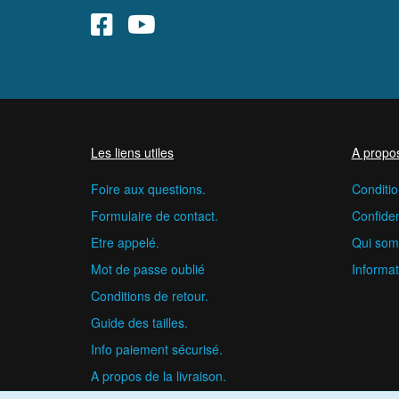
Les liens utiles
A propo
Foire aux questions.
Conditio
Formulaire de contact.
Confident
Etre appelé.
Qui som
Mot de passe oublié
Informat
Conditions de retour.
Guide des tailles.
Info paiement sécurisé.
A propos de la livraison.