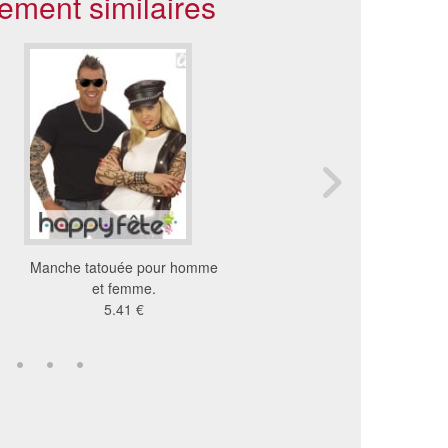
ement similaires
Manche tatouée pour homme
Faux bras en plasti
et femme.
12 €
5.41 €