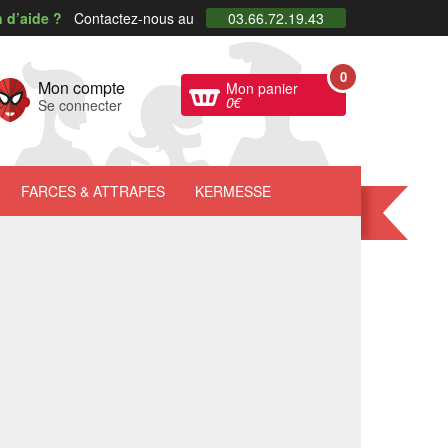
 d’aide ?
Contactez-nous au
03.66.72.19.43
0
Mon compte
Mon panier
0
€
Se connecter
FARCES
& ATTRAPES
KERMESSE