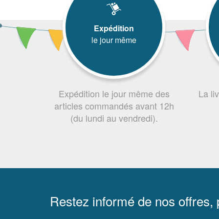
Expédition
le jour même
Expédition le jour même des
La li
articles commandés avant 12h
(du lundi au vendredi).
Restez informé de nos offres,