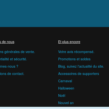
s de nous
Et plus encore
ns générales de vente.
Votre avis récompensé.
ialité et sécurité.
Promotions et soldes
mes-nous ?
Blog, suivez l'actualité du site.
ions de contact.
Accessoires de supporters
Carnaval
Halloween
Noël
Nouvel an