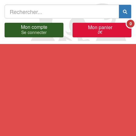
0
Mon compte
Mon panier
0
€
Se connecter