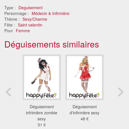
Type :
Deguisement
Personnage :
Médecin & Infirmière
Thème :
Sexy/Charme
Fête :
Saint valentin
Pour
Femme
Déguisements similaires
ent tutu
Déguisement
Déguisement
Déguis
re sexy
infrimière zombie
d'infirmière sexy
infirmièr
 €
sexy
48 €
se
51 €
23