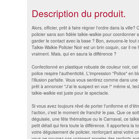
Description du produit.
Alors, officier, prêt à faire régner l'ordre dans la ville?
policier sans son fidèle talkie-walkie pour coordonner s
garder le contact avec la base ? Bon, avouons-le tout d
Talkie-Walkie Policier Noir est un brin coquin, car il ne
vraiment. Mais, qui en saura la différence ?
Confectionné en plastique robuste de couleur noir, cet
police respire l'authenticité. L'impression "Police" en 
l'illusion parfaite. Vous vous sentirez comme dans une s
prêt à annoncer "J'ai le suspect en vue !" même si, te
talkie-walkie est juste pour le spectacle.
Extincteur gonflable
Main do
8.9 €
Si vous avez toujours rêvé de porter l'uniforme et d'êt
l'action, c'est le moment de franchir le pas. Que ce soi
déguisée, une fête thématique ou le Carnaval, ce talkie
petit détail qui fera toute la différence. Il apportera la 
votre déguisement de policier, renforçant ainsi votre cr
vous ne pourrez pas vraiment appeler des renforts ave