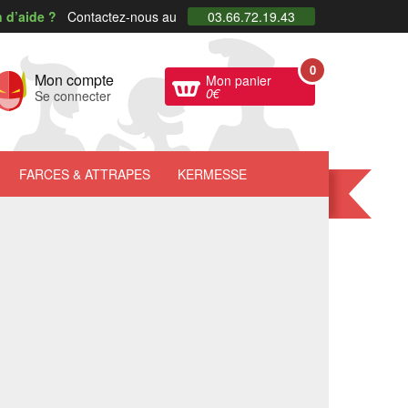
 d’aide ?
Contactez-nous au
03.66.72.19.43
0
Mon compte
Mon panier
0
€
Se connecter
FARCES
& ATTRAPES
KERMESSE