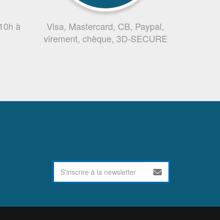
 10h à
Visa, Mastercard, CB, Paypal,
virement, chèque, 3D-SECURE