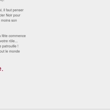
 il faut penser
cier Noir pour
u moins son
 la fête commence
votre rôle...
 patrouille !
tout le monde
.