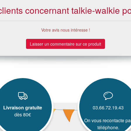
clients concernant talkie-walkie pol
Votre avis nous intéresse !
Laisser un commentaire sur ce produit
Livraison gratuite
03.66.72.19.43
dès 80€
On vous recontacte pa
téléphone.