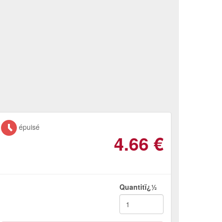
épuisé
4.66
€
Quantitï¿½