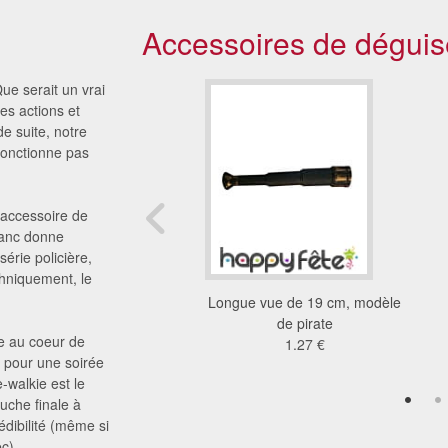
Accessoires de déguis
 Que serait un vrai
es actions et
e suite, notre
 fonctionne pas
 accessoire de
blanc donne
érie policière,
chniquement, le
igt tendu en mousse,
Longue vue de 19 cm, modèle
44cm
de pirate
re au coeur de
6.21 €
1.27 €
t pour une soirée
-walkie est le
touche finale à
édibilité (même si
c).