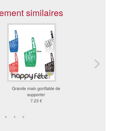
ement similaires
Grande main gonflable de
Mini chaudron hallo
supporter
6.79 €
7.23 €