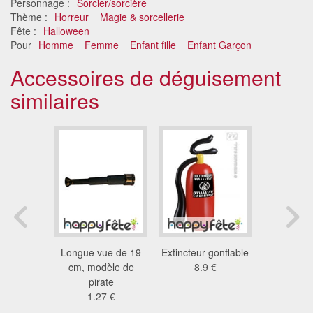
Personnage :
Sorcier/sorcière
Thème :
Horreur
Magie & sorcellerie
Fête :
Halloween
Pour
Homme
Femme
Enfant fille
Enfant Garçon
Accessoires de déguisement
similaires
t épaule
Longue vue de 19
Extincteur gonflable
Main doigt
2 €
cm, modèle de
8.9 €
mousse
pirate
6.2
1.27 €