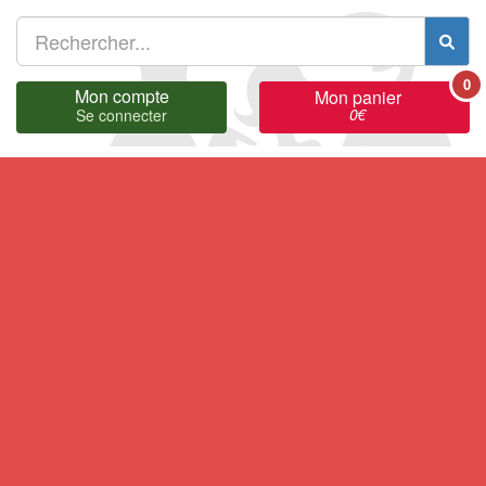
0
Mon compte
Mon panier
0
€
Se connecter