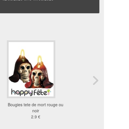
Bougies tete de mort rouge ou
Décoration tête de zomb
noir
porte
2.9 €
12 €