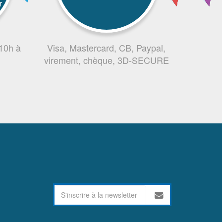
r
 10h à
Visa, Mastercard, CB, Paypal,
virement, chèque, 3D-SECURE