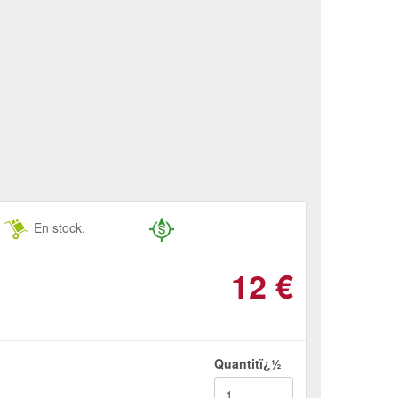
En stock.
12
€
Quantitï¿½