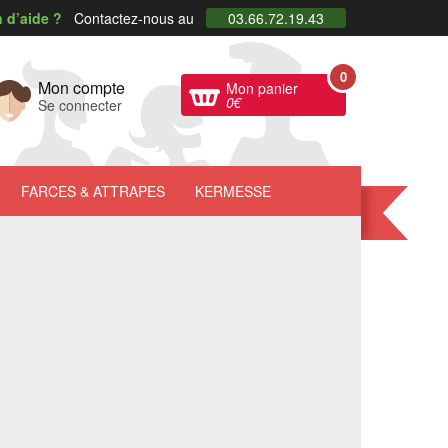
 d’aide ?
Contactez-nous au
03.66.72.19.43
0
Mon compte
Mon panier
0
€
Se connecter
FARCES
& ATTRAPES
KERMESSE