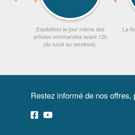
Expédition le jour même des
La li
articles commandés avant 12h
(du lundi au vendredi).
Restez informé de nos offres,