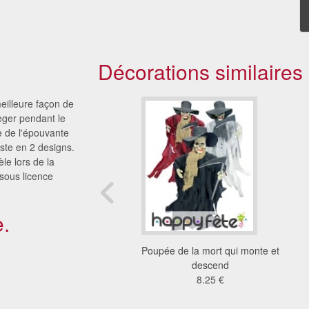
Décorations similaires
eilleure façon de
eger pendant le
e de l'épouvante
xiste en 2 designs.
èle lors de la
 sous licence
.
e lumineux et sonore
Poupée de la mort qui monte et
25 €
descend
8.25 €