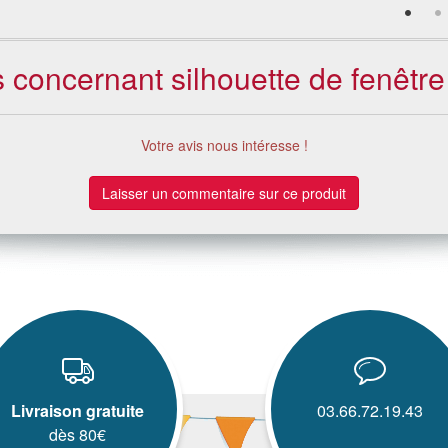
s concernant silhouette de fenêtr
Votre avis nous intéresse !
Laisser un commentaire sur ce produit
Livraison gratuite
03.66.72.19.43
dès 80€