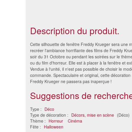
Description du produit.
Cette silhouette de fenêtre Freddy Krueger sera une m
recréer l'ambiance horrifiante des films de Freddy Kru
soir du 31 Octobre ou pendant les soirées sur le thèm
ou du film d'horreur. Elle est à placer à la fenêtre et e
Vendue à l'unité, il n'est pas possible de choisir le mod
commande. Spectaculaire et original, cette décoration
Freddy Krueger ne passera pas inaperçue !
Suggestions de recherche
Araignée sanglante modulable
Squelett
Type :
Déco
18 €
Type de décoration :
Décors, mise en scène
(Déco)
Thème :
Horreur
Cinéma
Fête :
Halloween