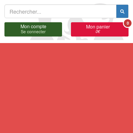
0
Mon compte
Mon panier
0
€
Se connecter