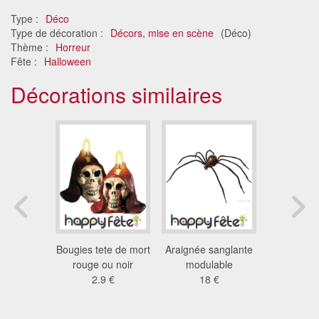
Type :
Déco
Type de décoration :
Décors, mise en scène
(Déco)
Thème :
Horreur
Fête :
Halloween
Décorations similaires
 lumineux
Bougies tete de mort
Araignée sanglante
Vase de r
nore
rouge ou noir
modulable
hallo
 €
2.9 €
18 €
13