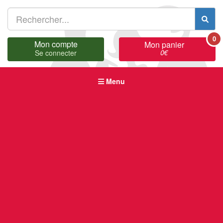
0
Mon compte
Mon panier
0
€
Se connecter
Menu