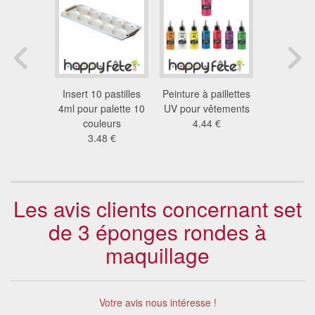
ble visage
Insert 10 pastilles
Peinture à paillettes
Epon
en flacon
4ml pour palette 10
UV pour vêtements
cosmétique
pe
couleurs
4.44 €
vis
 €
3.48 €
3.9
Les avis clients concernant set
de 3 éponges rondes à
maquillage
Votre avis nous intéresse !