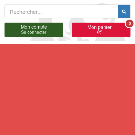
0
Mon compte
Mon panier
0
€
Se connecter