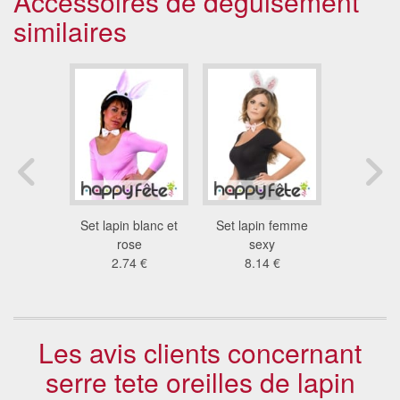
Accessoires de déguisement
similaires
oreilles de
Set lapin blanc et
Set lapin femme
Kit z
he
rose
sexy
9.2
8 €
2.74 €
8.14 €
Les avis clients concernant
serre tete oreilles de lapin