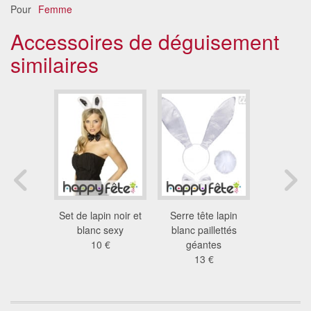
Pour
Femme
Accessoires de déguisement
similaires
girafe.
Set de lapin noir et
Serre tête lapin
Set lapi
re tète et
blanc sexy
blanc paillettés
se
ud
10 €
géantes
8.1
8 €
13 €