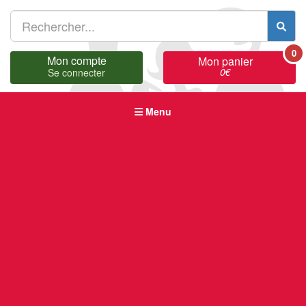
0
Mon compte
Mon panier
0
€
Se connecter
Menu