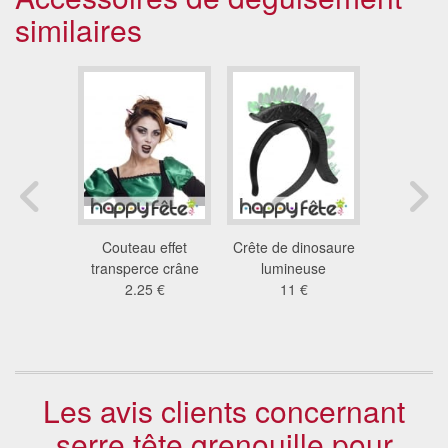
similaires
oires de
Couteau effet
Crête de dinosaure
Couteau t
r serre-
transperce crâne
lumineuse
cra
te
2.25 €
11 €
2.6
3 €
Les avis clients concernant
serre tête grenouille pour