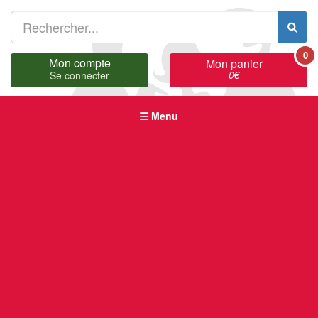
0
Mon compte
Mon panier
0
€
Se connecter
Menu