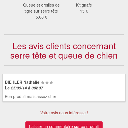
léopard
Queue et oreilles de
Kit girafe
Queue et o
n luxe
tigre sur serre tête
15 €
renard sur 
8 €
5.66 €
6.1
Les avis clients concernant
serre tête et queue de chien
BIEHLER Nathalie
Le
25/05/14 à 09h07
Bon produit mais assez cher
Votre avis nous intéresse !
Laisser un commentaire sur ce produit