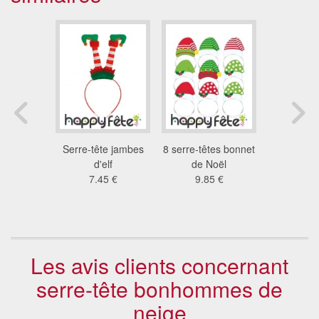
 bruiteur
Serre-tête jambes
8 serre-têtes bonnet
Oreilles 
ruiteur
d'elf
de Noël
tricolores 
8 €
7.45 €
9.85 €
rou
2.3
Les avis clients concernant
serre-tête bonhommes de
neige