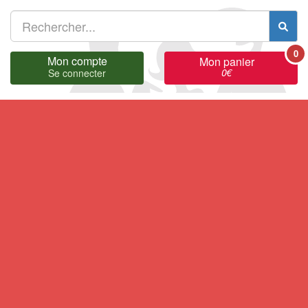
0
Mon compte
Mon panier
0
€
Se connecter