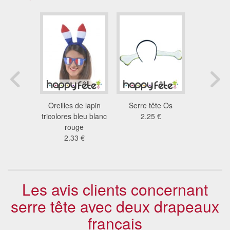
dinosaure
Oreilles de lapin
Serre tête Os
Serre tète
euse
tricolores bleu blanc
2.25 €
tigre b
 €
rouge
9.4
2.33 €
Les avis clients concernant
serre tête avec deux drapeaux
français