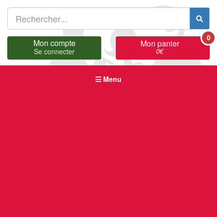
0
Mon compte
Mon panier
0
€
Se connecter
Menu