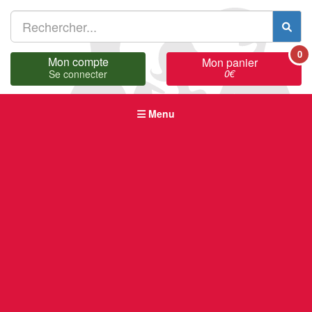
0
Mon compte
Mon panier
0
€
Se connecter
Menu