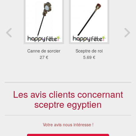
agon de
Canne de sorcier
Sceptre de roi
Baton de
de 166cm
27 €
5.69 €
3.4
 €
Les avis clients concernant
sceptre egyptien
Votre avis nous intéresse !