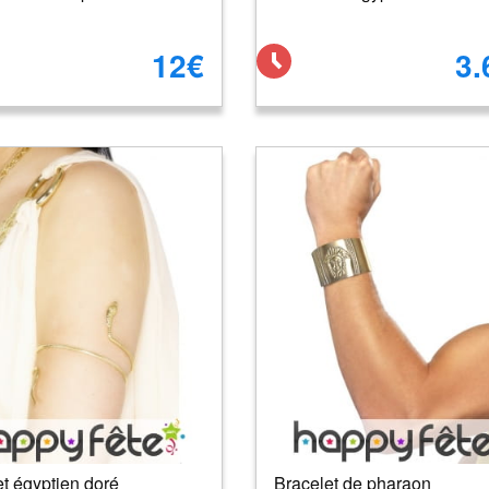
12€
3.
t égyptien doré
Bracelet de pharaon