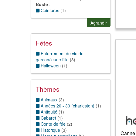
Buste
:
Ceintures
(
1
)
Tête
:
Bandanas/Bandeau
(
1
)
Agrandir
Boucles d'oreilles
(
3
)
Couronne et tiare
(
1
)
Fêtes
Enterrement de vie de
garcon/jeune fille
(
3
)
Halloween
(
1
)
Thèmes
Animaux
(
3
)
Années 20 - 30 (charleston)
(
1
)
Antiquité
(
1
)
Cabaret
(
1
)
Conte de fée
(
2
)
Historique
(
3
)
Canne 