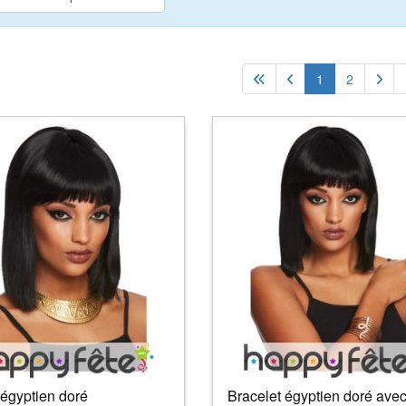
1
2
 égyptien doré
Bracelet égyptien doré ave