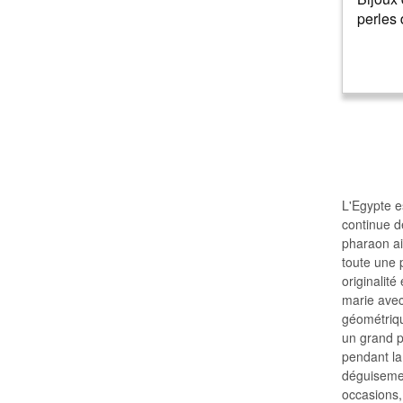
perles
L'Egypte e
continue de
pharaon ain
toute une 
originalité
marie avec
géométriqu
un grand p
pendant la 
déguisemen
occasions,