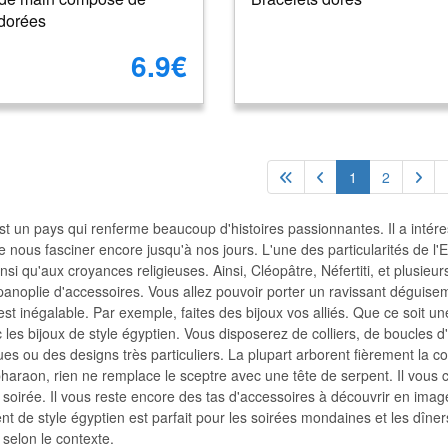
 dorées
6.9€
1
2
st un pays qui renferme beaucoup d'histoires passionnantes. Il a intére
 nous fasciner encore jusqu'à nos jours. L'une des particularités de l'E
si qu'aux croyances religieuses. Ainsi, Cléopâtre, Néfertiti, et plusieu
panoplie d'accessoires. Vous allez pouvoir porter un ravissant déguiseme
 est inégalable. Par exemple, faites des bijoux vos alliés. Que ce soit u
 les bijoux de style égyptien. Vous disposerez de colliers, de boucles d
es ou des designs très particuliers. La plupart arborent fièrement la co
haraon, rien ne remplace le sceptre avec une tête de serpent. Il vous 
soirée. Il vous reste encore des tas d'accessoires à découvrir en images 
t de style égyptien est parfait pour les soirées mondaines et les dîners
 selon le contexte.