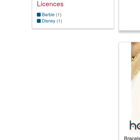
Licences
Barbie
(
1
)
Disney
(
1
)
Bracele