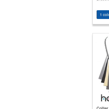
1 col
Collier