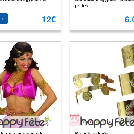
perles
12€
6.
ix
 de main composé de
Bracelets dorés