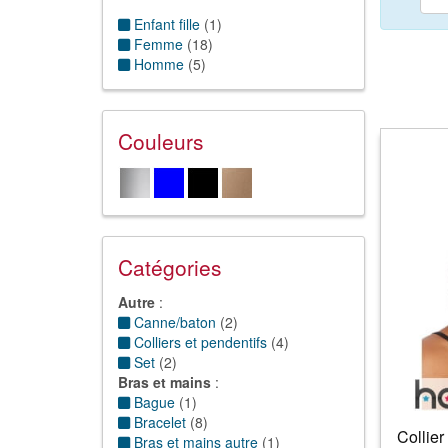
Enfant fille
(
1
)
Femme
(
18
)
Homme
(
5
)
Couleurs
Catégories
Autre
:
Canne/baton
(
2
)
Colliers et pendentifs
(
4
)
Set
(
2
)
Bras et mains
:
Bague
(
1
)
Bracelet
(
8
)
Collier
Bras et mains autre
(
1
)