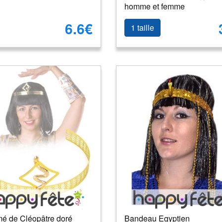
homme et femme
6.6€
1 taille
é de Cléopâtre doré
Bandeau Egyptien