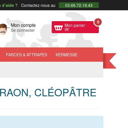
 d’aide ?
Contactez-nous au
03.66.72.19.43
0
Mon compte
Mon panier
0
€
Se connecter
FARCES
& ATTRAPES
KERMESSE
RAON, CLÉOPÂTRE