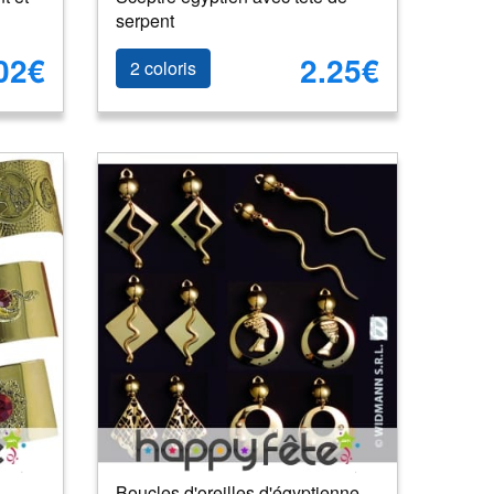
serpent
02€
2.25€
2 coloris
Boucles d'oreilles d'égyptienne