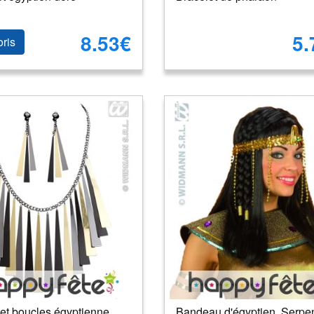
8.53€
5.
oris
 et boucles égyptienne
Bandeau d'égyptien. Serpen