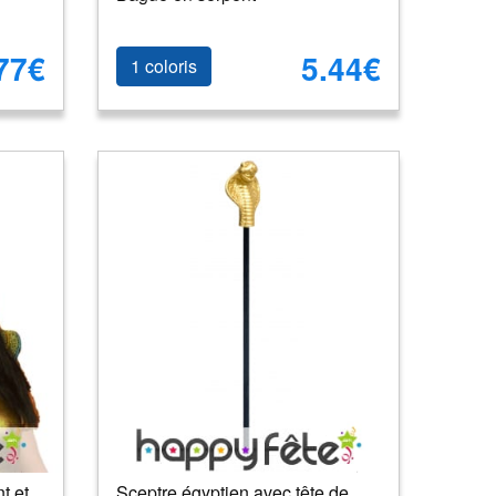
77€
5.44€
1 coloris
t et
Sceptre égyptien avec tête de