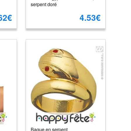
serpent doré
62€
4.53€
Bague en serpent