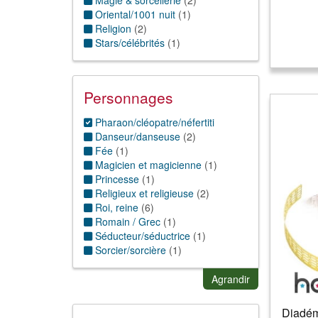
Magie & sorcellerie
(
2
)
Oriental/1001 nuit
(
1
)
Religion
(
2
)
Stars/célébrités
(
1
)
Personnages
Pharaon/cléopatre/néfertiti
Danseur/danseuse
(
2
)
Fée
(
1
)
Magicien et magicienne
(
1
)
Princesse
(
1
)
Religieux et religieuse
(
2
)
Roi, reine
(
6
)
Romain / Grec
(
1
)
Séducteur/séductrice
(
1
)
Sorcier/sorcière
(
1
)
Star
(
1
)
Agrandir
Diadém