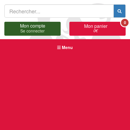
0
Mon compte
Mon panier
0
€
Se connecter
Menu