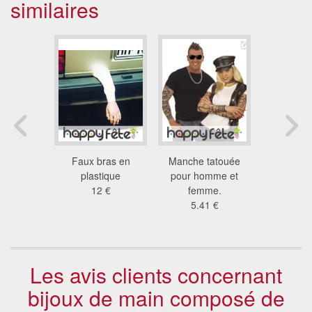
similaires
main en
Faux bras en
Manche tatouée
Manche
ec clou
plastique
pour homme et
jambières e
7 €
12 €
femme.
disco ar
5.41 €
25
Les avis clients concernant
bijoux de main composé de