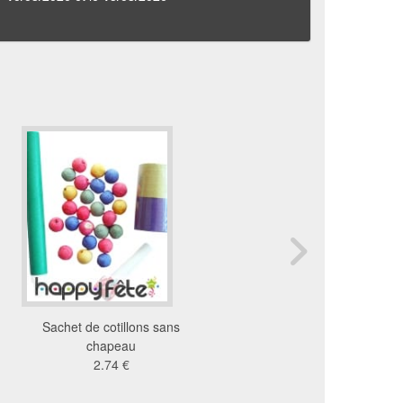
Sachet de cotillons sans
Caisse spéciale fête
chapeau
cotillons, 50 person
2.74 €
200 €