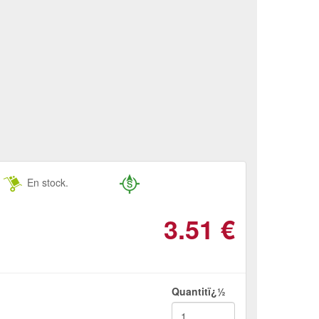
En stock.
3.51
€
Quantitï¿½