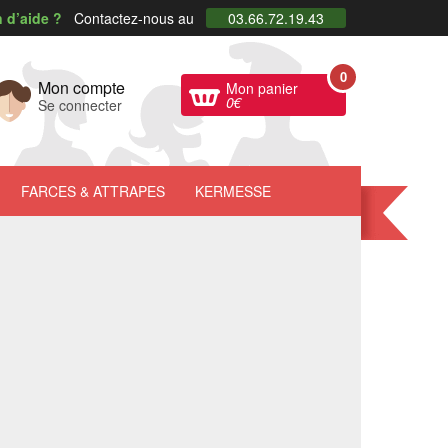
 d’aide ?
Contactez-nous au
03.66.72.19.43
0
Mon compte
Mon panier
0
€
Se connecter
FARCES
& ATTRAPES
KERMESSE