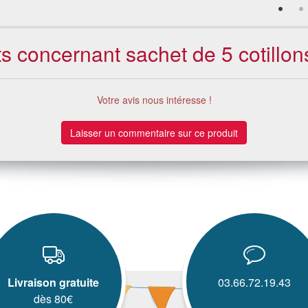
nts concernant sachet de 5 cotill
Votre avis nous intéresse !
Laisser un commentaire sur ce produit
Livraison gratuite
03.66.72.19.43
dès 80€