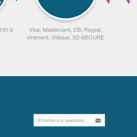
r
 10h à
Visa, Mastercard, CB, Paypal,
virement, chèque, 3D-SECURE