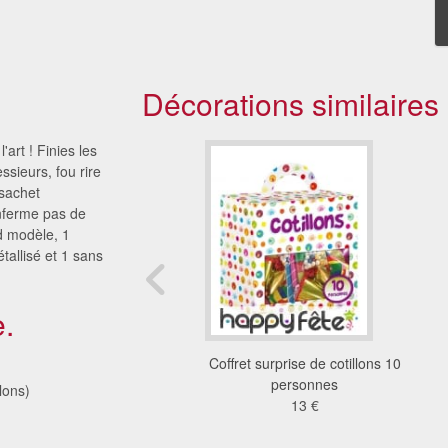
Décorations similaires
l'art ! Finies les
ssieurs, fou rire
sachet
enferme pas de
d modèle, 1
tallisé et 1 sans
.
 assortiment super
Coffret surprise de cotillons 10
za happy new year
personnes
lons)
206 €
13 €