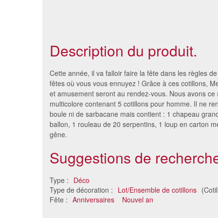
Description du produit.
Cette année, il va falloir faire la fête dans les règles de 
fêtes où vous vous ennuyez ! Grâce à ces cotillons, Me
et amusement seront au rendez-vous. Nous avons ce 
multicolore contenant 5 cotillons pour homme. Il ne r
boule ni de sarbacane mais contient : 1 chapeau gran
ballon, 1 rouleau de 20 serpentins, 1 loup en carton mé
gêne.
Suggestions de recherche
Boite de cotillons multicolores
Boite
Type :
Déco
pour 50 personnes
bonan
Type de décoration :
Lot/Ensemble de cotillons
(Cotil
32 €
Fête :
Anniversaires
Nouvel an