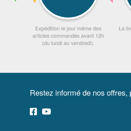
Expédition le jour même des
La li
articles commandés avant 12h
(du lundi au vendredi).
Restez informé de nos offres,