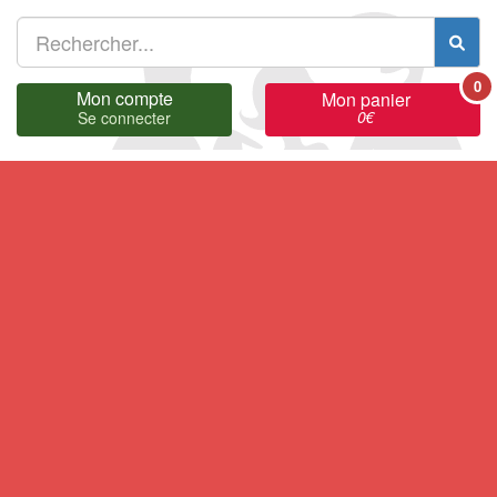
0
Mon compte
Mon panier
0
€
Se connecter