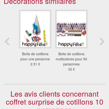
Décorations similaires
 cotillons
Boîte de cotillons
Boite de cotillons
Kit de coti
homme
pour une personne
multicolores pour 50
50 per
1 €
2.51 €
personnes
53
32 €
Les avis clients concernant
coffret surprise de cotillons 10