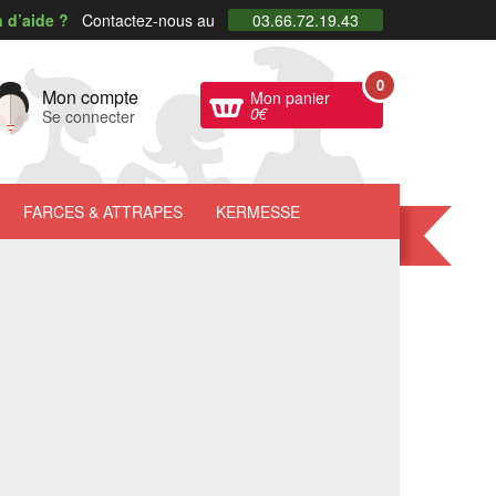
 d’aide ?
Contactez-nous au
03.66.72.19.43
0
Mon compte
Mon panier
0
€
Se connecter
FARCES
& ATTRAPES
KERMESSE