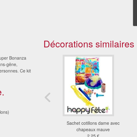
Décorations similaires
 Super Bonanza
ans-gêne,
personnes. Ce kit
.
lons)
e cotillons chapeaux
Sachet cotillons dame avec
grand modèle
chapeaux mauve
0 €
2.25 €