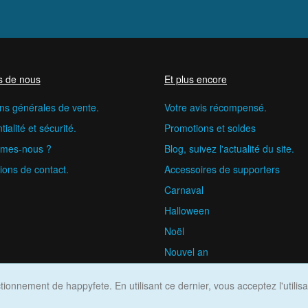
s de nous
Et plus encore
ns générales de vente.
Votre avis récompensé.
ialité et sécurité.
Promotions et soldes
mes-nous ?
Blog, suivez l'actualité du site.
ions de contact.
Accessoires de supporters
Carnaval
Halloween
Noël
Nouvel an
happyfete.com © 2026
ionnement de happyfete. En utilisant ce dernier, vous acceptez l'utilis