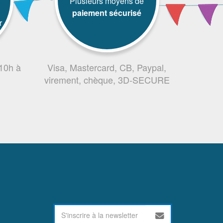
Plusieurs moyens de
paiement sécurisé
r
 10h à
Visa, Mastercard, CB, Paypal,
virement, chèque, 3D-SECURE