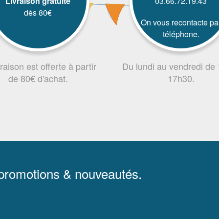
Livraison gratuite
03.66.72.19.43
dès 80€
On vous recontacte pa
téléphone.
vraison est offerte à partir
Du lundi au vendredi de
de 80€ d'achat.
17h30.
 promotions & nouveautés.