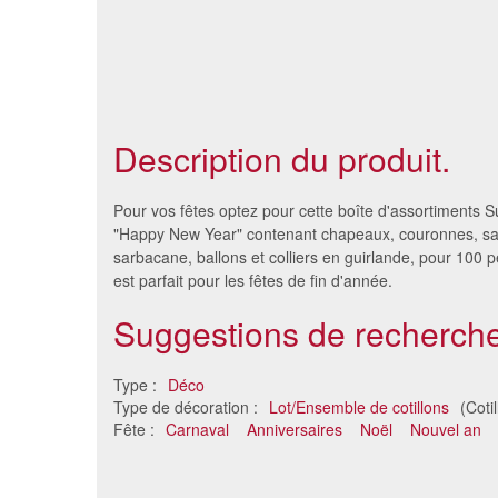
Description du produit.
Pour vos fêtes optez pour cette boîte d'assortiments
"Happy New Year" contenant chapeaux, couronnes, s
sarbacane, ballons et colliers en guirlande, pour 100 
est parfait pour les fêtes de fin d'année.
Suggestions de recherche
Type :
Déco
Type de décoration :
Lot/Ensemble de cotillons
(Cotil
Fête :
Carnaval
Anniversaires
Noël
Nouvel an
Sachet cotillons dame avec
Caisse d
chapeaux rouge
2.79 €