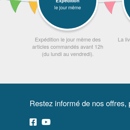
Expédition
le jour même
Expédition le jour même des
La li
articles commandés avant 12h
(du lundi au vendredi).
Restez informé de nos offres,