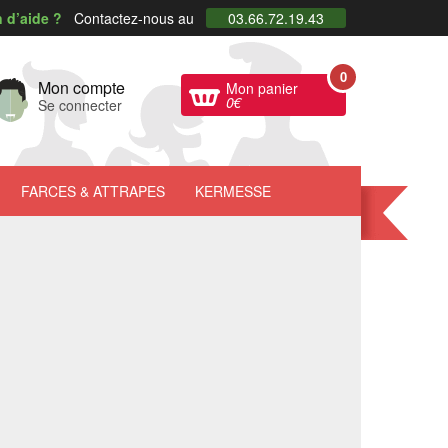
 d’aide ?
Contactez-nous au
03.66.72.19.43
0
Mon compte
Mon panier
0
€
Se connecter
FARCES
& ATTRAPES
KERMESSE