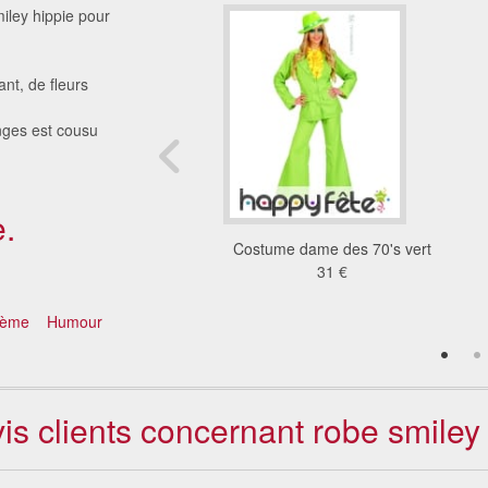
iley hippie pour
ant, de fleurs
anges est cousu
.
sement rétro chic
Costume dame des 70's vert
33 €
31 €
hème
Humour
is clients concernant robe smiley