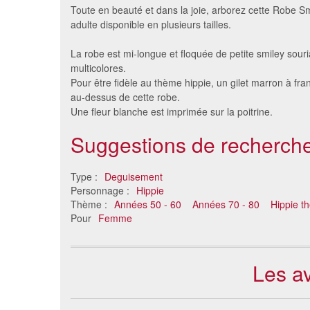
Toute en beauté et dans la joie, arborez cette Robe Sm
adulte disponible en plusieurs tailles.
La robe est mi-longue et floquée de petite smiley souri
multicolores.
Pour être fidèle au thème hippie, un gilet marron à fr
au-dessus de cette robe.
Une fleur blanche est imprimée sur la poitrine.
Suggestions de recherche
Costume dame des 70's rose
Dégui
31 €
Type :
Deguisement
Personnage :
Hippie
Thème :
Années 50 - 60
Années 70 - 80
Hippie t
Pour
Femme
Les av