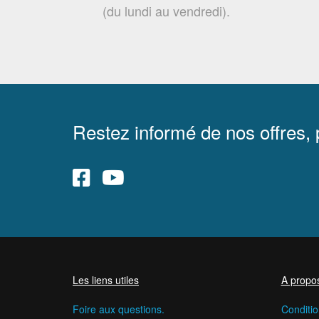
(du lundi au vendredi).
Restez informé de nos offres,
Les liens utiles
A propo
Foire aux questions.
Conditio