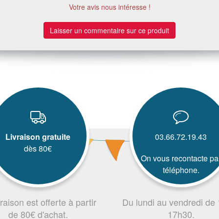
Votre avis nous intéresse !
Laisser un commentaire sur ce produit
Livraison gratuite
03.66.72.19.43
dès 80€
On vous recontacte pa
téléphone.
vraison est offerte à partir
Du lundi au vendredi de
de 80€ d'achat.
17h30.