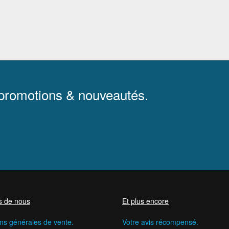
 promotions & nouveautés.
s de nous
Et plus encore
ns générales de vente.
Votre avis récompensé.