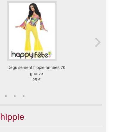
Déguisement hippie années 70
Déguisement hippie o
groove
pour femme
25 €
13 €
 hippie