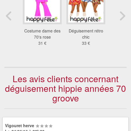
nt hippie
Costume dame des
Déguisement rétro
Costume 
ur femme
70's rose
chic
70's 
 €
31 €
33 €
31
Les avis clients concernant
déguisement hippie années 70
groove
Vigouret herve