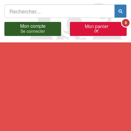
0
Mon compte
Mon panier
0
€
Se connecter