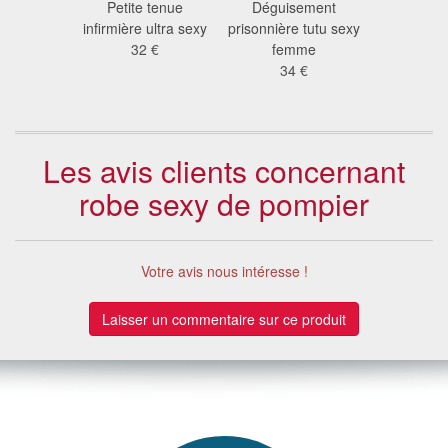
ement
Petite tenue
Déguisement
Déguis
rose sexy
infirmière ultra sexy
prisonnière tutu sexy
militair
 €
32 €
femme
37
34 €
Les avis clients concernant
robe sexy de pompier
Votre avis nous intéresse !
Laisser un commentaire sur ce produit