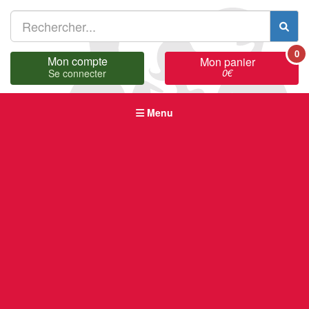
0
Mon compte
Mon panier
0
€
Se connecter
Menu