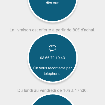
dès 80€
La livraison est offerte à partir de 80€ d'achat.
03.66.72.19.43
On vous recontacte par
téléphone.
Du lundi au vendredi de 10h à 17h30.