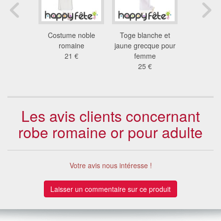
ent robe
Costume noble
Toge blanche et
Déguiseme
sénatrice
romaine
jaune grecque pour
de déesse
ine
21 €
femme
53
 €
25 €
Les avis clients concernant
robe romaine or pour adulte
Votre avis nous intéresse !
Laisser un commentaire sur ce produit