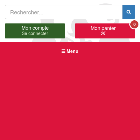
0
Mon compte
Mon panier
0
€
Se connecter
Menu