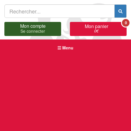
0
Mon compte
Mon panier
0
€
Se connecter
Menu