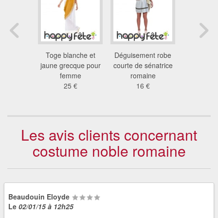
nt blanc
Toge blanche et
Déguisement robe
Costum
 romaine
jaune grecque pour
courte de sénatrice
blanche 
 €
femme
romaine
grec
25 €
16 €
58
Les avis clients concernant
costume noble romaine
Beaudouin Eloyde
Le
02/01/15 à 12h25