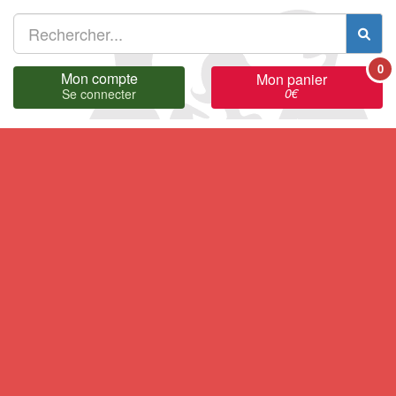
0
Mon compte
Mon panier
0
€
Se connecter