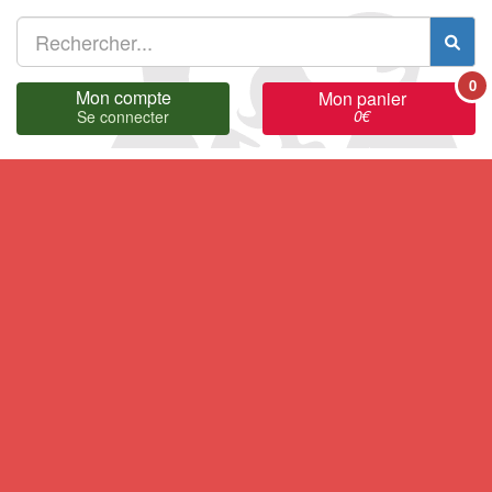
0
Mon compte
Mon panier
0
€
Se connecter