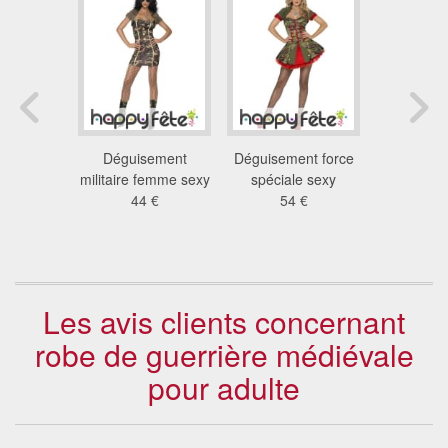
ent kaki
Déguisement
Déguisement force
Déguis
femme sexy
militaire femme sexy
spéciale sexy
guerrièr
 €
44 €
54 €
se
20
Les avis clients concernant
robe de guerrière médiévale
pour adulte