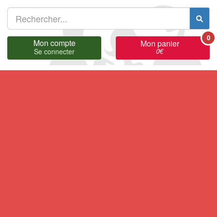
0
Mon compte
Mon panier
0
€
Se connecter