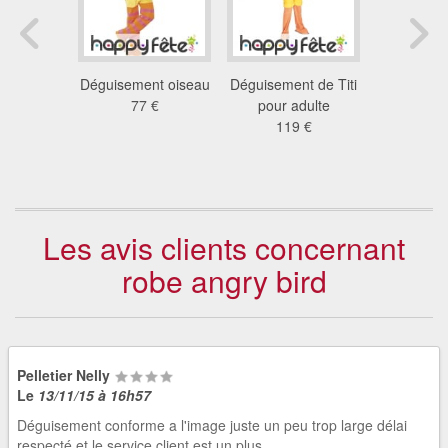
ment de
Déguisement oiseau
Déguisement de Titi
Déguiseme
ny pour
77 €
pour adulte
pour a
lte
119 €
76
 €
Les avis clients concernant
robe angry bird
Pelletier Nelly
Le
13/11/15 à 16h57
Déguisement conforme a l'image juste un peu trop large délai
respecté et le service client est un plus