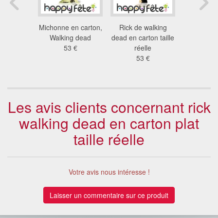
tte de
Michonne en carton,
Rick de walking
Marilyn Mo
o Ronaldo
Walking dead
dead en carton taille
et burlesq
réelle
53 €
réelle
pl
 €
53 €
95
Les avis clients concernant rick
walking dead en carton plat
taille réelle
Votre avis nous intéresse !
Laisser un commentaire sur ce produit