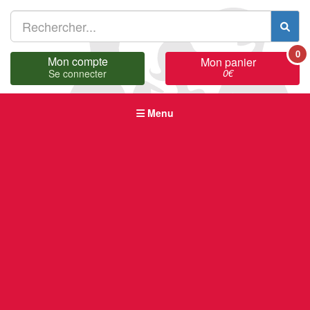
0
Mon compte
Mon panier
0
€
Se connecter
Menu