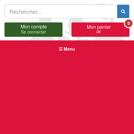
0
Mon compte
Mon panier
0
€
Se connecter
Menu