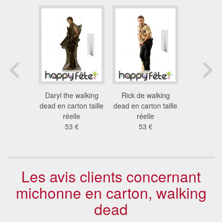
e de Jean
Daryl the walking
Rick de walking
Rick walk
ille réelle
dead en carton taille
dead en carton taille
en carton p
 €
réelle
réelle
rée
53 €
53 €
53
Les avis clients concernant
michonne en carton, walking
dead