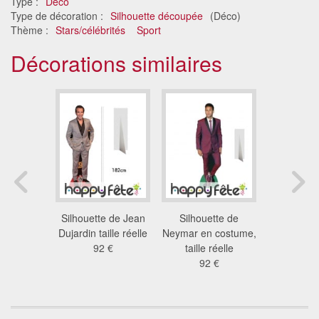
Type :
Déco
Type de décoration :
Silhouette découpée
(Déco)
Thème :
Stars/célébrités
Sport
Décorations similaires
re géant
Silhouette de Jean
Silhouette de
Silhouette
n plat,
Dujardin taille réelle
Neymar en costume,
Jurassi
cm
92 €
taille réelle
15
 €
92 €