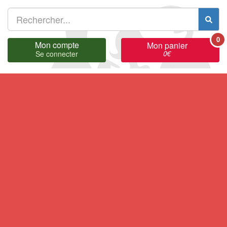
0
Mon compte
Mon panier
0
€
Se connecter