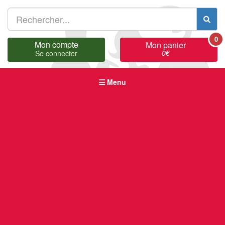
0
Mon compte
Mon panier
0
€
Se connecter
Menu