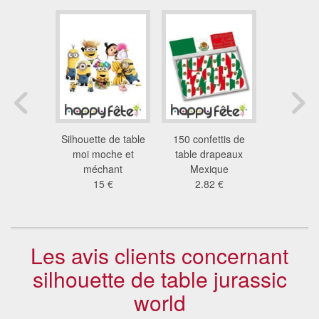
 satiné
Silhouette de table
150 confettis de
Sachet 10
hia
moi moche et
table drapeaux
jaune pie
3 €
méchant
Mexique
c
15 €
2.82 €
5.2
Les avis clients concernant
silhouette de table jurassic
world