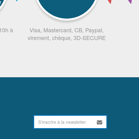
r
 10h à
Visa, Mastercard, CB, Paypal,
virement, chèque, 3D-SECURE