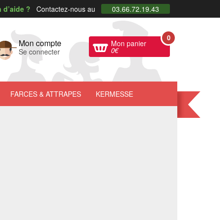
 d’aide ?
Contactez-nous au
03.66.72.19.43
0
Mon compte
Mon panier
0
€
Se connecter
FARCES
& ATTRAPES
KERMESSE