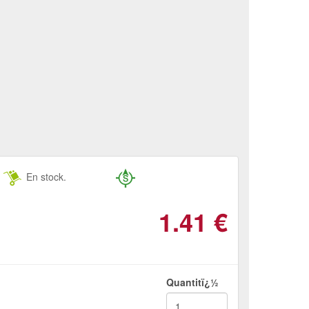
En stock.
1.41
€
Quantitï¿½