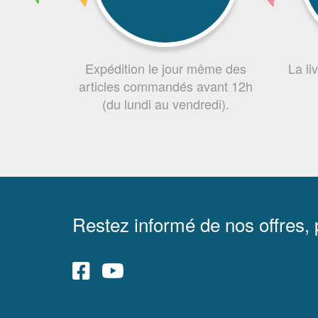
Expédition le jour même des
La li
articles commandés avant 12h
(du lundi au vendredi).
Restez informé de nos offres,