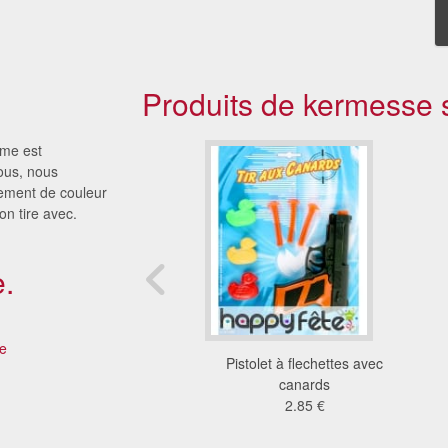
Produits de kermesse s
ume est
ous, nous
èrement de couleur
on tire avec.
.
e
panoplie de policer
Pistolet à flechettes avec
3.23 €
canards
2.85 €