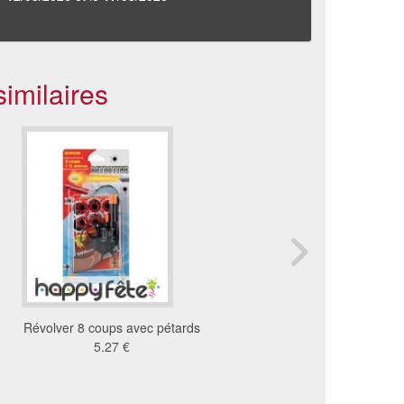
imilaires
Révolver 8 coups avec pétards
Jouet pistolet à flechet
5.27 €
menottes
2.42 €